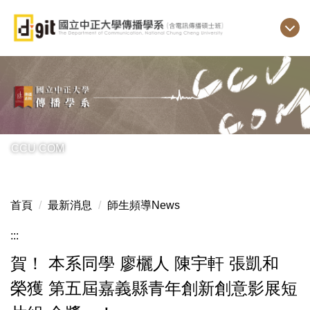
跳
到
主
要
內
容
區
CCU COM
首頁
最新消息
師生頻導News
:::
賀！ 本系同學 廖欐人 陳宇軒 張凱和
榮獲 第五屆嘉義縣青年創新創意影展短