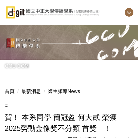
跳
到
主
要
內
容
區
CCU COM
首頁
最新消息
師生頻導News
:::
賀！ 本系同學 簡冠盈 何大貳 榮獲
2025勞動金像獎不分類 首獎 ！