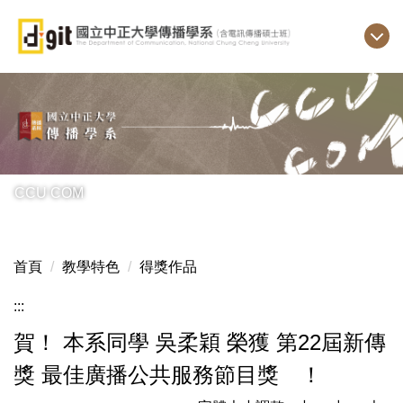
跳
到
主
要
內
容
區
CCU COM
首頁
教學特色
得獎作品
:::
賀！ 本系同學 吳柔穎 榮獲 第22屆新傳
獎 最佳廣播公共服務節目獎 ！