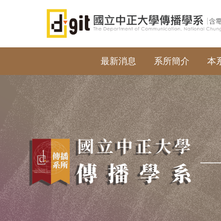
跳
到
主
要
內
最新消息
系所簡介
本
容
區