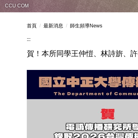
CCU COM
首頁
最新消息
師生頻導News
:::
賀！本所同學王仲愷、林詩旂、許