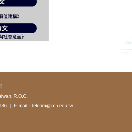
系
aiwan, R.O.C.
1186 ｜ E-mail：telcom@ccu.edu.tw