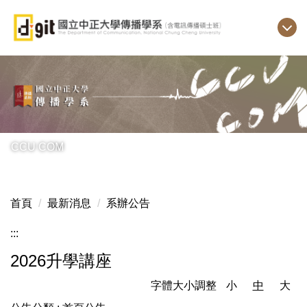
跳
到
主
要
內
容
區
CCU COM
首頁
最新消息
系辦公告
:::
2026升學講座
字體大小調整
小
中
大