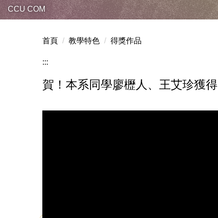
CCU COM
首頁
教學特色
得獎作品
:::
賀！本系同學廖櫪人、王艾珍獲得2