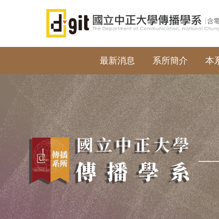
跳
到
主
要
內
最新消息
系所簡介
本
容
區