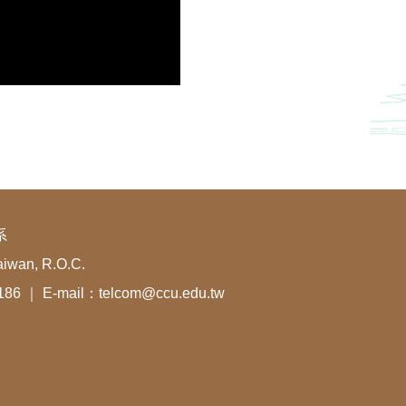
系
aiwan, R.O.C.
1186 ｜ E-mail：telcom@ccu.edu.tw