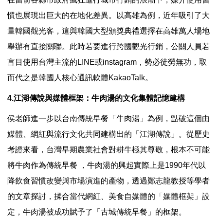
慣也展現出巨大的在地化差異。以高雄為例，近年吸引了大
量韓國觀光客，這與韓國大型頒獎典禮選擇在高雄萬人場地
舉辦有直接關聯。此時若要進行跨國觀光行銷，公關人員若
盲目使用台灣主流的LINE或instagram，勢必徒勞無功，取
而代之是韓國人核心通訊軟體KakaoTalk。
4.江湖傳說與媒體框架：牛肉湯的文化集體記憶建構
侯老師進一步以台南傳統早餐「牛肉湯」為例，點破這個由
媒體、網紅與流行文化共同建構出的「江湖傳說」。從歷史
考證來看，台灣早期農業社會對耕牛極其尊敬，根本不可能
將牛肉作為傳統早餐 ，牛肉湯的興起實際上是1990年代以
降飲食習慣改變與市場演進的產物，透過鄭志龍教授等學者
的文章探討，揉合當代網紅、美食自媒體的「媒體框架」設
定，牛肉湯被成功賦予了「古城傳統早餐」的框架。