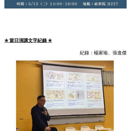
✯
當日演講文字紀錄 ✯
紀錄：楊家瑜、張進傑