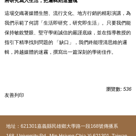
將研究寫入生活，把邏輯刻進靈魂
這場交織著媒體生態、流行文化、地方行銷的精彩演講，為
我們示範了何謂「生活即研究，研究即生活」。只要我們能
保持敏銳雙眼、堅守學術誠信的嚴謹底線，並在指導教授的
指引下精準找到問題的 「缺口」，我們終能理清思維的邏
輯，跨越媒體的迷霧，撰寫出一篇深刻的學術佳作。
瀏覽數:
536
友善列印
地址：621301嘉義縣民雄鄉大學路一段168號傳播系
168, University Rd., Min-Hsiung Chia-Yi 621301, Taiwan,