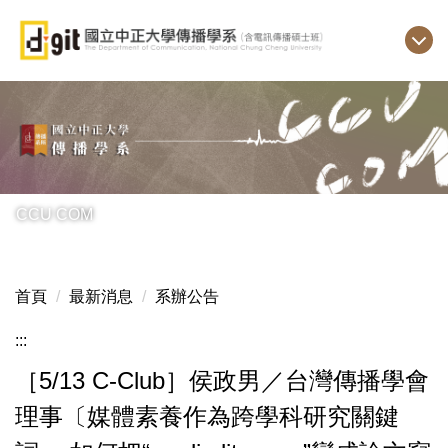
跳
到
主
要
內
容
區
CCU COM
首頁
最新消息
系辦公告
:::
［5/13 C-Club］侯政男／台灣傳播學會
理事〔媒體素養作為跨學科研究關鍵