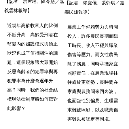
【記者 洪孟瑤、陳令慈／嘉
【記者 賴庭儀、張郁琪／嘉
義雲林報導】
義民雄報導】
近幾年高齡收容人的比例
農業工作仰賴勞力與時間
不斷升高，
高齡受刑者在
投入，許多農民長期面臨
監獄內的照護模式與矯正
工時長、
收入不穩與職業
狀況也成了值得關注的議
傷害等壓力。而女性農民
題，
這個現象讓大眾開始
除了務農，
同時承擔家庭
反思高齡者的犯罪率與再
照顧責任，在農業現場往
犯罪率為什麼會逐年升
往處於更弱勢，
長時間在
高？同時，我們的社會結
家庭與農務間來回奔波，
構與法律制度將如何應對
也面臨性別偏見、
生理需
此影響？
求難被照顧，以及職業傷
害難以被認定等困境。