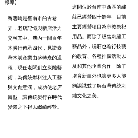
報導】
這間位於台南中西區的繡
莊已經營四十餘年，
目前
番薯崎是臺南市的古巷
主要經營項目為宗教祭祀
弄，老店記憶與新店活力
用品。而除了販售刺繡工
交融其中。
巷內一間百年
藝品外，
繡莊也進行技藝
木炭行傳承四代，見證臺
的教育、各種推廣活動以
灣木炭產業由盛轉衰的過
及和其他企業合作，
除了
程，
現任老闆創立炭雕藝
培育新血外也讓更多人能
術，為傳統燃料注入工藝
夠認識並了解台灣傳統刺
與文創意涵，
成功使老店
繡文化之美。
轉型，讓傳統炭行在時代
變遷之下得以繼續經營。