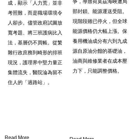
爭，
導致荷莫茲海峽遭局
成，顯示「
人力荒」並非
部封鎖、能源運送受阻。
考照難，而是職場環境令
現階段雖已停火，
但全球
人卻步。
儘管政府試圖放
能源價格仍大幅上漲。
保
寬考題、將三班護病比入
養用機油成分有六到九成
法，基層仍不買帳。
從繁
源自原油分餾的基礎油，
雜行政庶務到畸形的排班
油商與維修業者在成本壓
現況，護理界中堅力量正
力下，只能調整價格。
集體流失，
醫院淪為留不
住人的「過路站」。
Read More