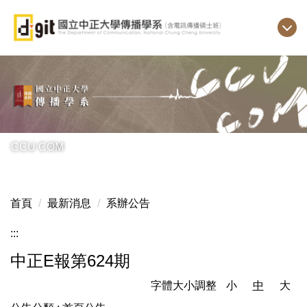
跳
到
主
要
內
容
區
CCU COM
首頁
最新消息
系辦公告
:::
中正E報第624期
字體大小調整
小
中
大