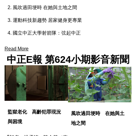
2. 風吹過田埂時 在她與土地之間
3. 運動科技新趨勢 居家健身更專業
4. 國立中正大學射箭隊：弦起中正
Read More
中正E報 第624小期影音新聞
監獄老化 高齡犯罪現況
風吹過田埂時 在她與土
與困境
地之間