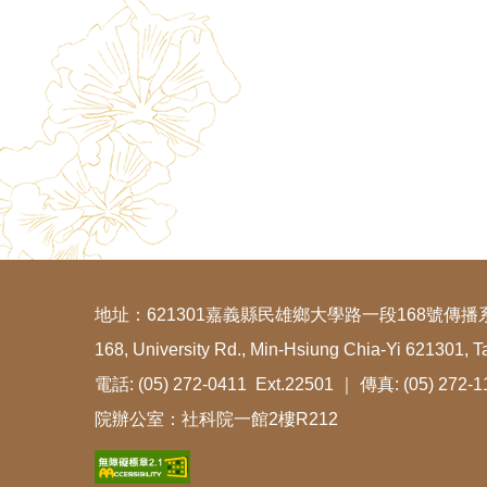
地址：621301嘉義縣民雄鄉大學路一段168號傳播
168, University Rd., Min-Hsiung Chia-Yi 621301, T
電話: (05) 272-0411 Ext.22501 ｜ 傳真: (05) 272-
院辦公室：社科院一館2樓R212