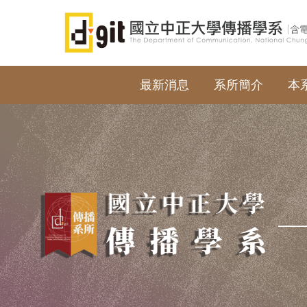
跳
到
主
要
內
最新消息
系所簡介
本
容
區