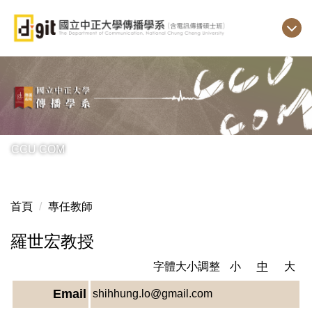
跳
到
主
要
內
容
區
CCU COM
首頁
專任教師
羅世宏教授
字體大小調整
小
中
大
Email
shihhung.lo@gmail.com