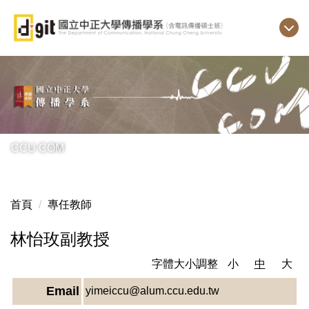
跳
到
主
要
內
容
區
CCU COM
首頁
專任教師
林怡玫副教授
字體大小調整
小
中
大
Email
yimeiccu@alum.ccu.edu.tw