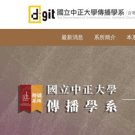
跳
到
主
要
內
最新消息
系所簡介
本
容
區