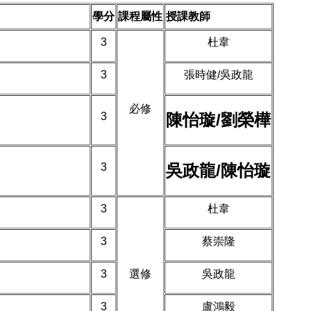
學分
課程屬性
授課教師
3
杜韋
3
張時健/吳政龍
必修
陳怡璇/劉榮樺
3
吳政龍/陳怡璇
3
3
杜韋
3
蔡崇隆
3
選修
吳政龍
3
盧鴻毅