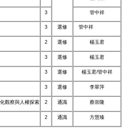
3
管中祥
3
選修
管中祥
2
選修
楊玉君
3
選修
楊玉君
3
選修
楊玉君/管中祥
3
選修
李翠萍
化觀察與人權探索
2
通識
蔡崇隆
2
通識
方慧臻