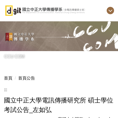
跳
到
主
要
內
容
區
CCU COM
首頁
首頁公告
:::
國立中正大學電訊傳播研究所 碩士學位
考試公告_左如弘