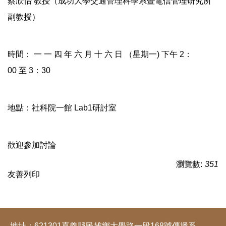
蔡欣怡 教授（成功大學交通管理科學系暨電信管理研究所
副教授）
時間： 一 一 四 年 六 月 十 六 日 （星期一) 下午 2：
00 至 3：30
地點：社科院一館 Lab1研討室
歡迎參加討論
瀏覽數:
351
友善列印
地址：621301嘉義縣民雄鄉大學路一段168號傳播系