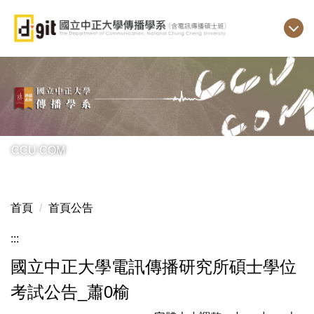
跳
到
主
要
內
容
區
CCU COM
首頁
首頁公告
:::
國立中正大學電訊傳播研究所碩士學位
考試公告_蕭0榆