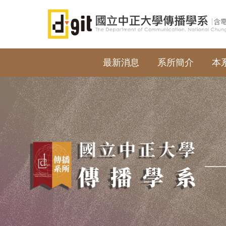
跳
到
主
要
內
最新消息
系所簡介
本
容
區