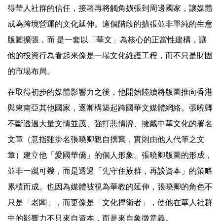
得華人社群的信任，接著再將觸角擴張到周邊國家，讓媒體
成為跨境營運的文化延伸。這個階段的擴張並非單純的生意
版圖擴張，而 是一套以「華文」為核心的正當性建構，讓
他的投資行為看起來像是一場文化維護工程，而不只是財團
的市場布局。
在取得初步的媒體影響力之後，他開始陸續將版圖推向香港
與東南亞其他國家，逐漸構築起跨國華文媒體網絡。張曉卿
不斷透過大量文情並茂、強打悲情牌、擁戴中華文化的署名
文章（意指雖掛名張曉卿親自撰寫，實則由他人代筆之文
章）建立他「愛國華僑」的個人形象。張曉卿版圖的形成，
並非一蹴可幾，而是透過「先守住族群，再談資本」的策略
累積而成。也因為媒體被視為華教的延伸，張曉卿的角色不
只是「老闆」，而更像是「文化捍衛者」，使他在華人社群
中的影響力不只來自資本，而是來自象徵意義。