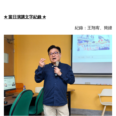
✯
當日演講文字紀錄 ✯
紀錄：王翔宥、簡嫤