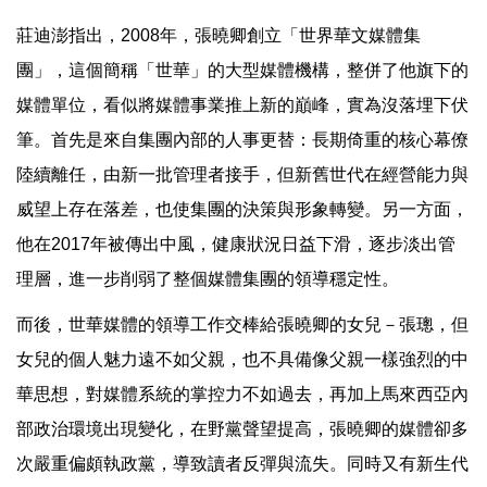
莊迪澎指出，2008年，張曉卿創立「世界華文媒體集
團」，這個簡稱「世華」的大型媒體機構，整併了他旗下的
媒體單位，看似將媒體事業推上新的巔峰，實為沒落埋下伏
筆。首先是來自集團內部的人事更替：長期倚重的核心幕僚
陸續離任，由新一批管理者接手，但新舊世代在經營能力與
威望上存在落差，也使集團的決策與形象轉變。另一方面，
他在2017年被傳出中風，健康狀況日益下滑，逐步淡出管
理層，進一步削弱了整個媒體集團的領導穩定性。
而後，世華媒體的領導工作交棒給張曉卿的女兒－張璁，但
女兒的個人魅力遠不如父親，也不具備像父親一樣強烈的中
華思想，對媒體系統的掌控力不如過去，再加上馬來西亞內
部政治環境出現變化，在野黨聲望提高，張曉卿的媒體卻多
次嚴重偏頗執政黨，導致讀者反彈與流失。同時又有新生代