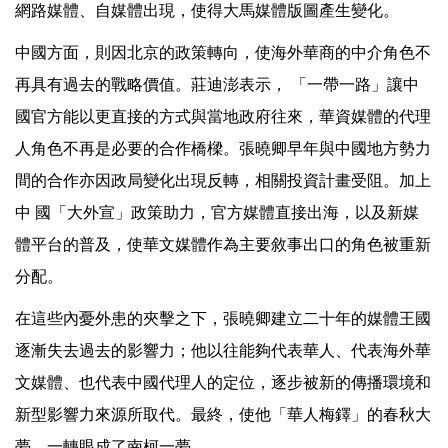
網路媒體、自媒體出現，使得大馬媒體版圖產生變化。
中國方面，則因北京的政策轉向，使海外華商的中介角色不
再具有過去的戰略價值。莊迪澎表示， 「一帶一路」讓中
國官方能以更直接的方式與當地政府往來，華資媒體的代理
人角色不再是必要的合作橋樑。張曉卿早年與中國地方勢力
間的合作亦因政局變化出現反轉，相關投資計畫受阻。加上
中 國「大外宣」政策助力，官方媒體直接出海，以及新媒
體平台的普及，使華文媒體作為主要敘事出口的角色被重新
分配。
在這些內憂外患的夾擊之下，張曉卿建立二十年的媒體王國
逐漸失去過去的影響力；他以往能夠代表華人、代表海外華
文媒體、也代表中國代理人的定位，逐步被新的傳播環境和
新型影響力來源所取代。最終，使他「華人梅鐸」的春秋大
夢，一轉眼成了南柯一夢。