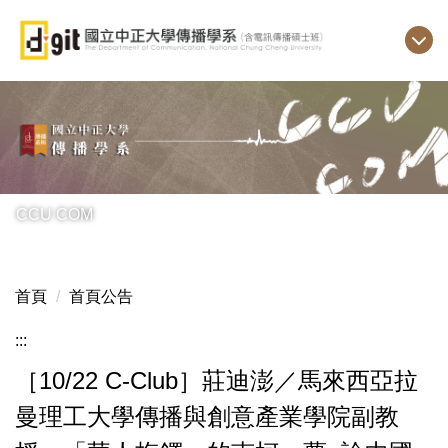
跳
到
主
要
內
容
區
CCU COM
首頁
首頁公告
:::
［10/22 C-Club］莊迪澎／馬來西亞拉
曼理工大學傳播與創意產業學院副教