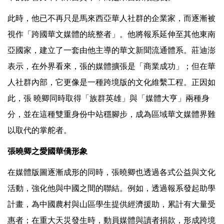
此時，他已不再只是馬來西亞華人社群的企業家，而逐漸被
視作「跨國華文媒體的統整者」。他將報系延伸至其他東南
亞國家，建立了一套由他主導的華文新聞流通體系。莊迪澎
表示，在外界看來，張的媒體擴張是「商業成功」；但在華
人社群內部，它更像是一種跨境版的文化維繫工程。正因如
此，張 曉卿同時取得「族群英雄」與「媒體大亨」兩種身
分，並在這種雙重身份中站穩腳步，成為區域華文媒體界難
以取代的掌舵者。
張曉卿之愛國華僑形象
在媒體版圖逐漸成形的同時，張曉卿也透過各式公益與文化
活動，強化他與中國之間的聯結。例如，透過報系發起助學
計畫，為中國農村與山區學生提供經濟援助，累計有大量受
惠者；在重大天災發生時，動員媒體與讀者捐款，形成跨境