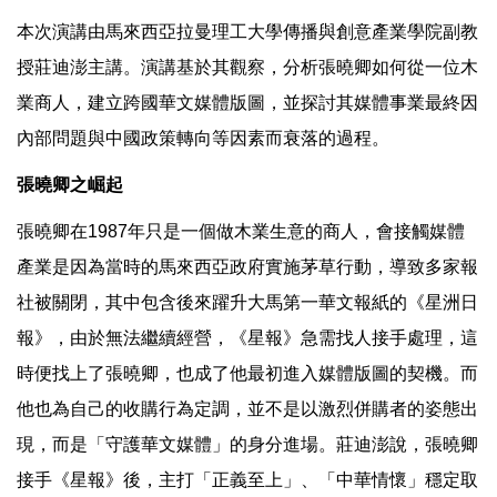
本次演講由馬來西亞拉曼理工大學傳播與創意產業學院副教
授莊迪澎主講。演講基於其觀察，分析張曉卿如何從一位木
業商人，建立跨國華文媒體版圖，並探討其媒體事業最終因
內部問題與中國政策轉向等因素而衰落的過程。
張曉卿之崛起
張曉卿在1987年只是一個做木業生意的商人，會接觸媒體
產業是因為當時的馬來西亞政府實施茅草行動，導致多家報
社被關閉，其中包含後來躍升大馬第一華文報紙的《星洲日
報》，由於無法繼續經營，《星報》急需找人接手處理，這
時便找上了張曉卿，也成了他最初進入媒體版圖的契機。而
他也為自己的收購行為定調，並不是以激烈併購者的姿態出
現，而是「守護華文媒體」的身分進場。莊迪澎說，張曉卿
接手《星報》後，主打「正義至上」、「中華情懷」穩定取