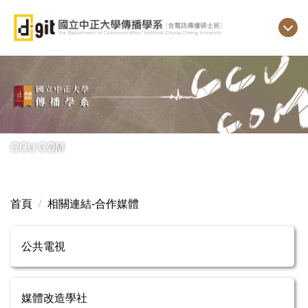
跳
到
主
要
內
容
區
CCU COM
首頁
相關連結-合作媒體
公共電視
媒體改造學社