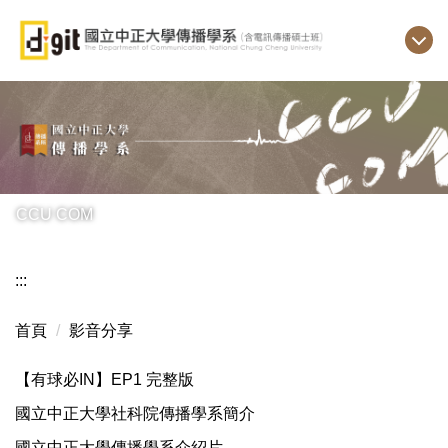
跳
到
主
要
內
容
區
CCU COM
:::
首頁
影音分享
【有球必IN】EP1 完整版
國立中正大學社科院傳播學系簡介
國立中正大學傳播學系介紹片