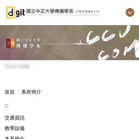
跳
到
主
要
內
容
區
CCU COM
首頁
系所簡介
:::
交通資訊
教學設備
本系簡介