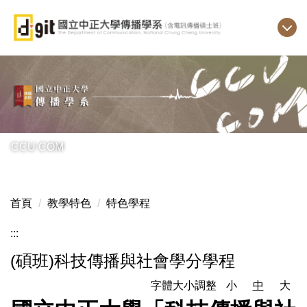
跳
到
主
要
內
容
區
CCU COM
首頁
教學特色
特色學程
:::
(碩班)科技傳播與社會學分學程
字體大小調整
小
中
大