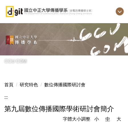
跳
到
主
要
內
容
區
CCU COM
首頁
研究特色
數位傳播國際研討會
:::
第九屆數位傳播國際學術研討會簡介
字體大小調整
小
中
大