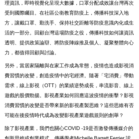
理資訊，即時視覺化呈現大數據，口罩分配成效讓台灣再次
受到國際矚目。在社區公衛教育防疫上，傳播科技深入地
方，讓戴口罩、勤洗手、保持社交距離等防疫意識內化成生
活的一部分。回顧台灣這場防疫之役，傳播科技如何讓資訊
透明、提供政策論辯、將防疫陣線推及個人、凝聚整體向心
力，都值得回顧與討論。
另外，當居家隔離與在家工作成為常態，疫情也造成影視消
費習慣的改變，創造疫情中的宅經濟。隨著「宅消費」帶動
需求，線上影視（OTT）的業績逆勢成長，串流影音、線上
遊戲的股價勁揚。影視產業如何回應這波疫情的衝擊？影視
消費習慣的改變是否帶來新的影視產製思維？這些思維有否
可能在後疫情時代成為改變影視產業遊戲規則的創舉？
除了影視產業，我們也關心COVID -19是否激發傳播媒介的
創新思維或創業模式。傳播學者Michelle Barrett Ferrier 認