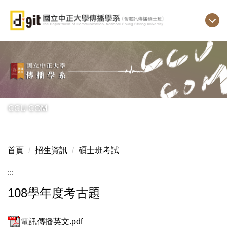
跳
到
主
要
內
容
區
CCU COM
首頁
招生資訊
碩士班考試
:::
108學年度考古題
電訊傳播英文.pdf