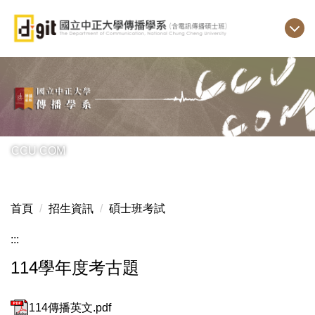
跳
到
主
要
內
容
區
CCU COM
首頁
招生資訊
碩士班考試
:::
114學年度考古題
114傳播英文.pdf