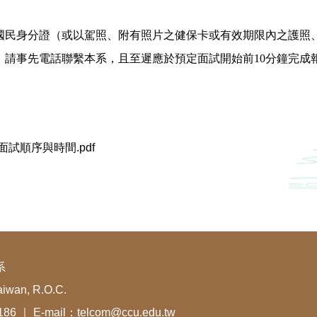
國民身分證（或以駕照、附有照片之健保卡或有效期限內之護照
，請事先電話聯繫本系，且至遲應於預定面試開始前10分鐘完成
試順序與時間.pdf
系
aiwan, R.O.C.
1186 ｜ E-mail：telcom@ccu.edu.tw