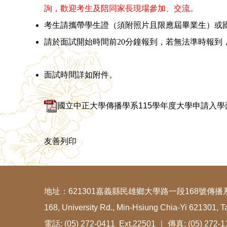
詢，歡迎考生及陪同家長現場參加、交流。
考生請攜帶學生證（須附照片且限應屆畢業生）或
請於面試開始時間前20分鐘報到，若無法準時報到
面試時間詳如附件。
國立中正大學傳播學系115學年度大學申請入學面
友善列印
地址：621301嘉義縣民雄鄉大學路一段168號傳播
168, University Rd., Min-Hsiung Chia-Yi 621301, T
電話: (05) 272-0411 Ext.22501 ｜ 傳真: (05) 272-