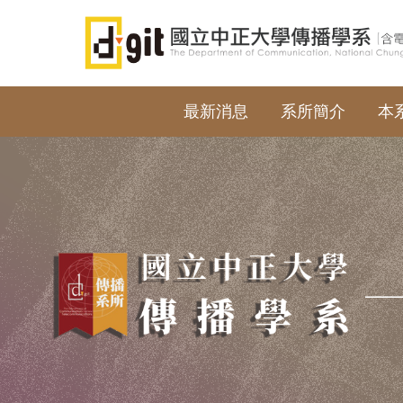
跳
到
主
要
內
最新消息
系所簡介
本
容
區