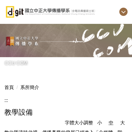
跳
到
主
要
內
容
區
CCU COM
首頁
系所簡介
:::
教學設備
字體大小調整
小
中
大