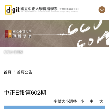
跳
到
主
要
內
容
區
CCU COM
首頁
首頁公告
:::
中正E報第602期
字體大小調整
小
中
大