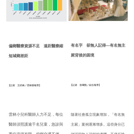
有名字 卻無人記得
—
有名無主
偏鄉醫療資源不足 遠距醫療縮
屍背後的困境
短城鄉差距
【記者 曾珮甄／綜合報導】
【記者 王紓綝／雲林縣報導】
雲林小兒科醫師人力不足，每位
隨著社會孤立現象增加，「有名無
醫師須照護逾千名兒童，
急診與
主屍」案例逐漸增多。
這些身分已