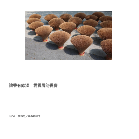
讓香有餘溫 雲霄厝剖香腳
【記者 林裕恩／嘉義縣報導】