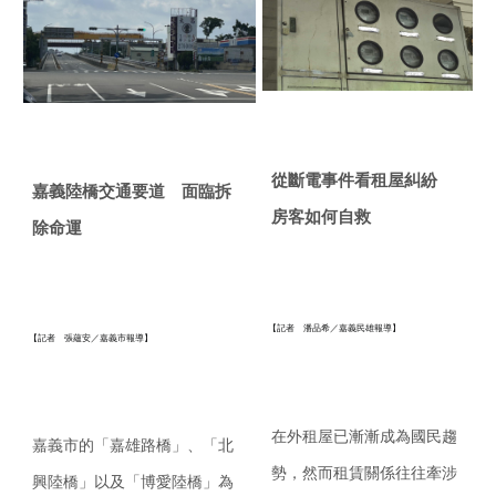
從斷電事件看租屋糾紛
嘉義陸橋交通要道 面臨拆
房客如何自救
除命運
【記者 潘品希／嘉義民雄報導】
【記者 張蘊安／嘉義市報導】
在外租屋已漸漸成為國民趨
嘉義市的「嘉雄路橋」、「北
勢，
然而租賃關係往往牽涉
興陸橋」以及「博愛陸橋」
為