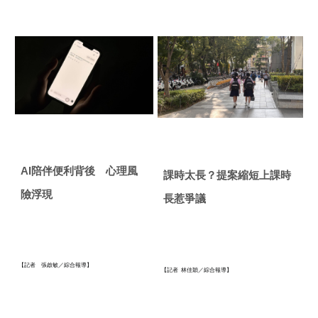
AI
陪伴便利背後 心理風
課時太長？提案縮短上課時
險浮現
長惹爭議
【記者 張啟敏／綜合報導】
【記者
林佳穎／綜合報導】