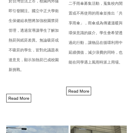
於台灣合法上市，
校園內外隨
二手雨傘募集活動，
蒐集校內閒
即引發關注。
國立中正大學衛
置或不再使用的雨傘並推出「共
生保健組表態將加強校園禁菸
享雨傘」，
雨傘成為傳遞溫暖與
管理，
透過宣導讓學生了解加
環保意識的媒介。學生會希望透
熱菸與紙菸差異。無論吸菸或
過此行動，
讓物品在循環利用中
不吸菸的學生，
皆對此議題表
延續價值，減少浪費的同時，
也
達意見，顯示加熱菸已成校園
能在同學遇上風雨時派上用場。
新挑戰。
Read More
Read More