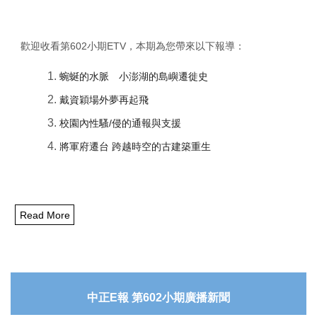
歡迎收看第
602
小期
ETV
，本期為您帶來以下報導：
蜿蜒的水脈 小澎湖的島嶼遷徙史
戴資穎場外夢再起飛
校園內性騷
/
侵的通報與支援
將軍府遷台
跨越時空的古建築重生
Read More
中正
E
報
第
602
小期廣播新聞