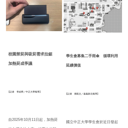
校園禁菸與吸菸需求拉鋸
學生會募集二手雨傘 循環利用
加熱菸成爭議
延續價值
【記者 李紹齊／中正大學報導】
【記者 鄧凱文／嘉義新北報導】
自
2025
年
10
月
11
日起，加熱菸
國立中正大學學生會於近日發起