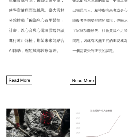
重症資源有限，偏鄉交通不便，
確認卻無人認領的遺體，不僅反映
使學童健康面臨挑戰。
臺大雲林
出獨居老人、
精神疾病患者或身心
分院推動「偏鄉兒心百里醫情」
障礙者等弱勢群體的處境，
也顯示
計畫，
以心音與心電圖雲端判讀
了家庭功能缺失、社會資源不足等
進行遠距篩檢，期望未來能結合
問題，
因此有名無主屍的出現成為
AI
輔助，
縮短城鄉醫療落差。
一個需要受到正視的課題。
Read More
Read More