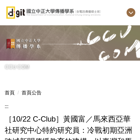
跳
到
主
要
內
容
區
CCU COM
首頁
首頁公告
:::
［10/22 C-Club］黃國富／馬來西亞華
社研究中心特約研究員：冷戰初期亞洲