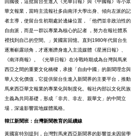
回國後，這批留台生進入《光華日報》與《中國報》等小眾
華文報業，當時主流報社多由南洋大學出身、傾向左派的記
者主導，使留台生初期處於邊緣位置，「他們並非政治性的
自由派，而是一群以專業為核心的記者 ，努力在報社體系
裡找到自己的空間。」黃國富回憶。直到1980年代留台生
逐漸嶄露頭角，才逐漸躋身進入主流媒體《星洲日報》、
《南洋商報》。 《光華日報》在冷戰時期成為台灣與馬來
西亞之間的重要文化橋樑，承接「自由中國」的新聞理念與
華人文化價值，它提供留台生進入新聞界的主要平台，推動
馬來西亞華文報業的專業化與制度化。報社內部以文化民族
主義為共同基礎，形成「非共、非左、親華文」的中間立
場，深遠影響當地媒體風格。
韓江新聞班：台灣新聞教育的延續線
黃國富特別提到，台灣對馬來西亞新聞界的影響並未因留學