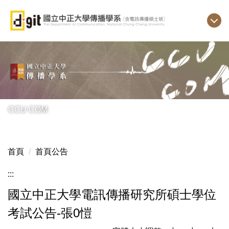
跳
到
主
要
內
容
區
CCU COM
首頁
首頁公告
:::
國立中正大學電訊傳播研究所碩士學位
考試公告-張0愷