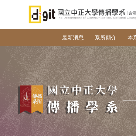
跳
到
主
要
內
最新消息
系所簡介
本
容
區