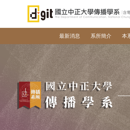
跳
到
主
要
內
最新消息
系所簡介
本
容
區