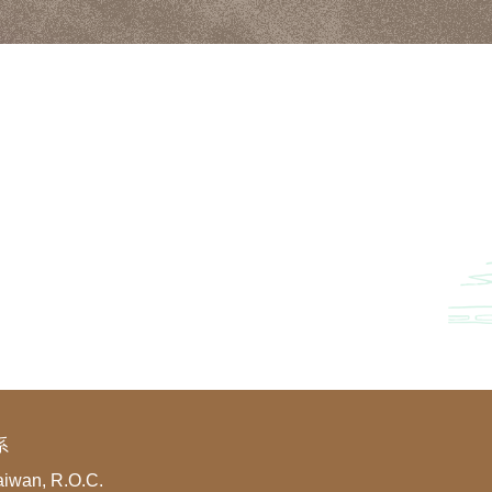
系
aiwan, R.O.C.