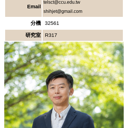
telsct@ccu.edu.tw
Email
shihjet@gmail.com
分機
32561
研究室
R317