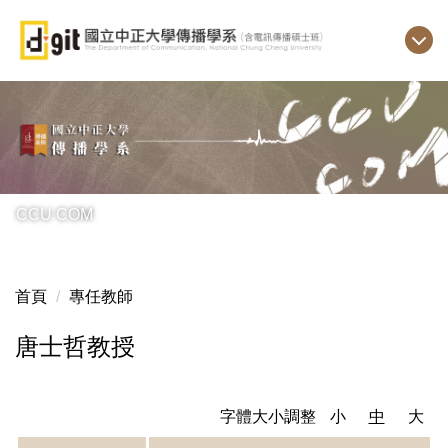
跳
到
主
要
內
容
區
CCU COM
首頁
專任教師
唐士哲教授
字體大小調整
小
中
大