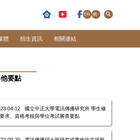
EN
網
站
導
覽
媒體
招生資訊
相關連結
其他要點
023-04-12
國立中正大學電訊傳播研究所 學生修
要求、資格考核與學位考試審查要點
022-09-20
電訊傳播碩士班研究或實作論文提報