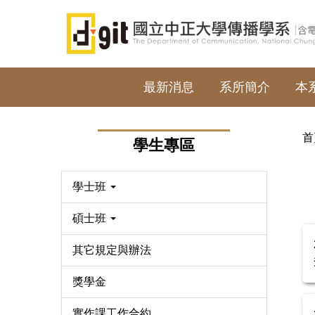
跳
到
主
要
內
最新消息
系所簡介
本
容
區
首
學生專區
學士班
碩士班
其它規定與辦法
獎學金
實作課工作合約